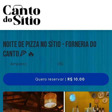
Noite de Pizza no Sítio - Forneria do
Canto🍕🔥
Amparo
|
(15)
Quero reservar |
R$ 10,00