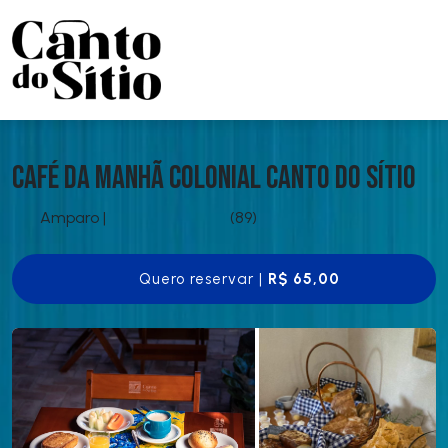
Café da Manhã Colonial Canto do Sítio
Amparo
|
(89)
Quero reservar |
R$ 65,00