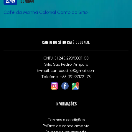
27/09
Domingo
Café da Manhã Colonial Canto do Sítio
CANTO DO SÍTIO CAFÉ COLONIAL
CNPJ: 51.245.293/0001-08
Sítio São Pedro, Amparo
E-mail:
cantodositio@gmail.com
Telefone: +55 (19) 971721175
INFORMAÇÕES
Termos e condições
Política de cancelamento