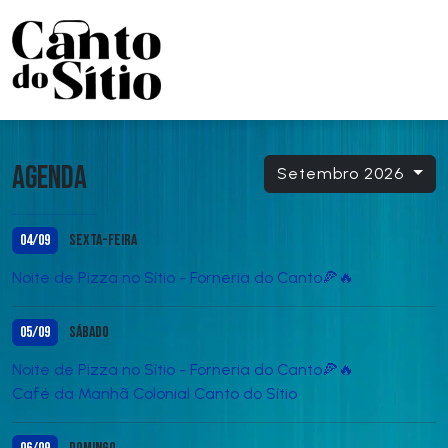
Agenda
Setembro 2026
04/09
Sexta-feira
Noite de Pizza no Sítio - Forneria do Canto🍕🔥
05/09
Sábado
Noite de Pizza no Sítio - Forneria do Canto🍕🔥
Café da Manhã Colonial Canto do Sítio