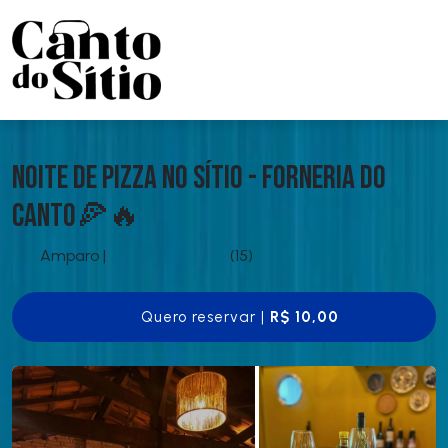
Noite de Pizza no Sítio - Forneria do
Canto🍕🔥
Amparo
|
(15)
Quero reservar |
R$ 10,00