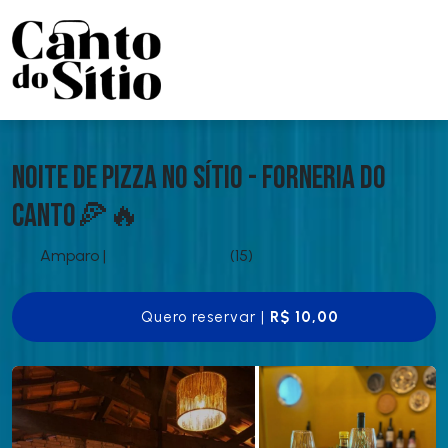
Noite de Pizza no Sítio - Forneria do
Canto🍕🔥
Amparo
|
(15)
Quero reservar |
R$ 10,00