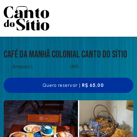
Café da Manhã Colonial Canto do Sítio
Amparo
|
(89)
Quero reservar |
R$ 65,00