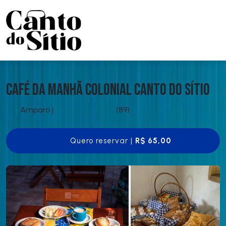
Café da Manhã Colonial Canto do Sítio
Amparo
|
(89)
Quero reservar |
R$ 65,00